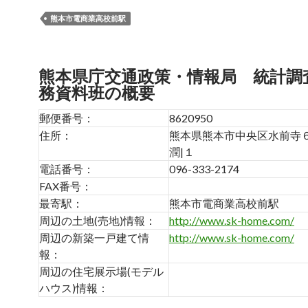
熊本市電商業高校前駅
熊本県庁交通政策・情報局 統計調
務資料班の概要
郵便番号：
8620950
住所：
熊本県熊本市中央区水前寺
潤|１
電話番号：
096-333-2174
FAX番号：
最寄駅：
熊本市電商業高校前駅
周辺の土地(売地)情報：
http://www.sk-home.com/
周辺の新築一戸建て情
http://www.sk-home.com/
報：
周辺の住宅展示場(モデル
ハウス)情報：