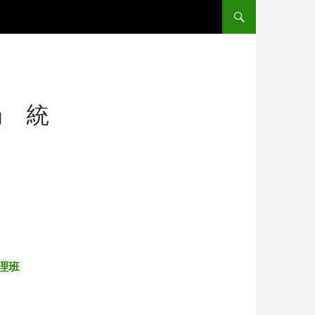
局 統
理班