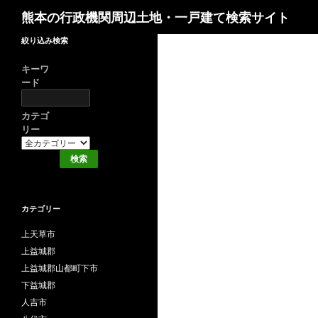
検索
熊本の行政機関周辺土地・一戸建て検索サイト
絞り込み検索
キーワ
ード
カテゴ
リー
カテゴリー
上天草市
上益城郡
上益城郡山都町下市
下益城郡
人吉市