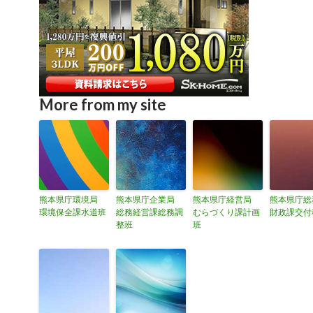
More from my site
熊本県庁環境局
熊本県庁企業局
熊本県庁経営局
熊本県庁
環境保全課水道班
総務経営課総務調
むらづくり課計画
財政課交付
整班
班